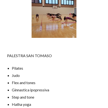
PALESTRA SAN TOMASO
P
ilates
Judo
F
lex and tones
G
innastica ipopressiva
S
tep and tone
H
atha yoga