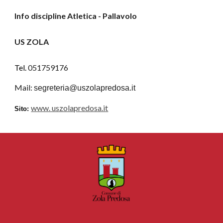
Info discipline Atletica - Pallavolo
US ZOLA 
Tel. 
051759176
M
ail: 
segreteria@uszolapredosa.it
www. uszolapredosa.it
Sito: 