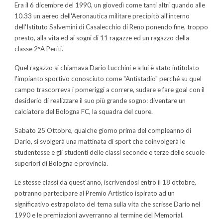
Era il 6 dicembre del 1990, un giovedì come tanti altri quando alle
10.33 un aereo dell'Aeronautica militare precipitò all'interno
dell'Istituto Salvemini di Casalecchio di Reno ponendo fine, troppo
presto, alla vita ed ai sogni di 11 ragazze ed un ragazzo della
classe 2°A Periti.
Quel ragazzo si chiamava Dario Lucchini e a lui è stato intitolato
l'impianto sportivo conosciuto come "Antistadio" perché su quel
campo trascorreva i pomeriggi a correre, sudare e fare goal con il
desiderio di realizzare il suo più grande sogno: diventare un
calciatore del Bologna FC, la squadra del cuore.
Sabato 25 Ottobre, qualche giorno prima del compleanno di
Dario, si svolgerà una mattinata di sport che coinvolgerà le
studentesse e gli studenti delle classi seconde e terze delle scuole
superiori di Bologna e provincia.
Le stesse classi da quest'anno, iscrivendosi entro il 18 ottobre,
potranno partecipare al Premio Artistico ispirato ad un
significativo estrapolato del tema sulla vita che scrisse Dario nel
1990 e le premiazioni avverranno al termine del Memorial.