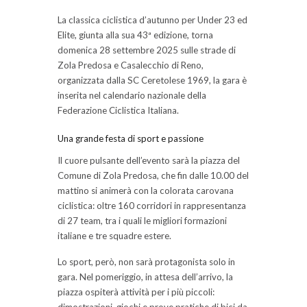
La classica ciclistica d’autunno per Under 23 ed
Elite, giunta alla sua 43ª edizione, torna
domenica 28 settembre 2025 sulle strade di
Zola Predosa e Casalecchio di Reno,
organizzata dalla SC Ceretolese 1969, la gara è
inserita nel calendario nazionale della
Federazione Ciclistica Italiana.
Una grande festa di sport e passione
Il cuore pulsante dell’evento sarà la piazza del
Comune di Zola Predosa, che fin dalle 10.00 del
mattino si animerà con la colorata carovana
ciclistica: oltre 160 corridori in rappresentanza
di 27 team, tra i quali le migliori formazioni
italiane e tre squadre estere.
Lo sport, però, non sarà protagonista solo in
gara. Nel pomeriggio, in attesa dell’arrivo, la
piazza ospiterà attività per i più piccoli:
dimostrazioni, giochi e prove pratiche di bici da